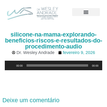
CÂNCER DE MAMA
silicone-na-mama-explorando-
beneficios-riscos-e-resultados-do-
procedimento-audio
Dr. Wesley Andrade
fevereiro 9, 2026
Tocador
00:00
00:00
de
áudio
Deixe um comentário