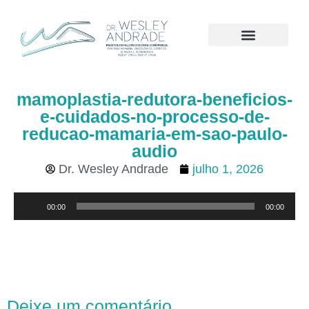
CÂNCER DE MAMA
mamoplastia-redutora-beneficios-
e-cuidados-no-processo-de-
reducao-mamaria-em-sao-paulo-
audio
Dr. Wesley Andrade
julho 1, 2026
Tocador
00:00
00:00
de
áudio
Deixe um comentário