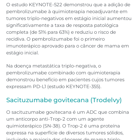
O estudo KEYNOTE-522 demonstrou que a adição de
pembrolizumabe à quimioterapia neoadjuvante em
tumores triplo-negativos em estágio inicial aumentou
significativamente a taxa de resposta patológica
completa (de 51% para 63%) e reduziu o risco de
recidiva. O pembrolizumabe foi o primeiro
imunoterápico aprovado para o câncer de mama em
estágio inicial.
Na doença metastática triplo-negativa, o
pembrolizumabe combinado com quimioterapia
demonstrou benefício em pacientes cujos tumores
expressam PD-L1 (estudo KEYNOTE-355).
Sacituzumabe govitecana (Trodelvy)
O sacituzumabe govitecana é um ADC que combina
um anticorpo anti-Trop-2 com um agente
quimioterápico (SN-38). O Trop-2 é uma proteína
expressa na superfície de diversos tumores sólidos,
incluindo a maioria dos cânceres de mama triplo-