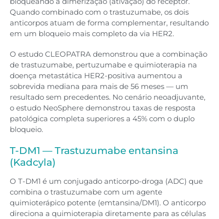
bloqueando a dimerização (ativação) do receptor.
Quando combinado com o trastuzumabe, os dois
anticorpos atuam de forma complementar, resultando
em um bloqueio mais completo da via HER2.
O estudo CLEOPATRA demonstrou que a combinação
de trastuzumabe, pertuzumabe e quimioterapia na
doença metastática HER2-positiva aumentou a
sobrevida mediana para mais de 56 meses — um
resultado sem precedentes. No cenário neoadjuvante,
o estudo NeoSphere demonstrou taxas de resposta
patológica completa superiores a 45% com o duplo
bloqueio.
T-DM1 — Trastuzumabe entansina
(Kadcyla)
O T-DM1 é um conjugado anticorpo-droga (ADC) que
combina o trastuzumabe com um agente
quimioterápico potente (emtansina/DM1). O anticorpo
direciona a quimioterapia diretamente para as células