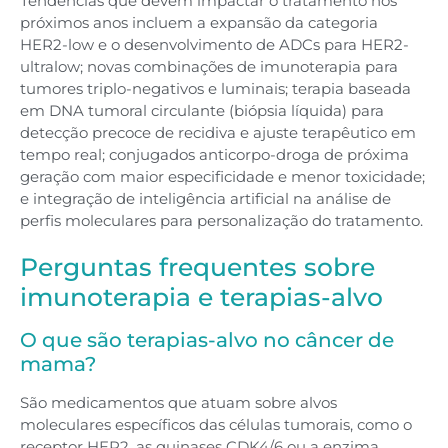
Tendências que devem impactar o tratamento nos
próximos anos incluem a expansão da categoria
HER2-low e o desenvolvimento de ADCs para HER2-
ultralow; novas combinações de imunoterapia para
tumores triplo-negativos e luminais; terapia baseada
em DNA tumoral circulante (biópsia líquida) para
detecção precoce de recidiva e ajuste terapêutico em
tempo real; conjugados anticorpo-droga de próxima
geração com maior especificidade e menor toxicidade;
e integração de inteligência artificial na análise de
perfis moleculares para personalização do tratamento.
Perguntas frequentes sobre
imunoterapia e terapias-alvo
O que são terapias-alvo no câncer de
mama?
São medicamentos que atuam sobre alvos
moleculares específicos das células tumorais, como o
receptor HER2, as quinases CDK4/6 ou a enzima