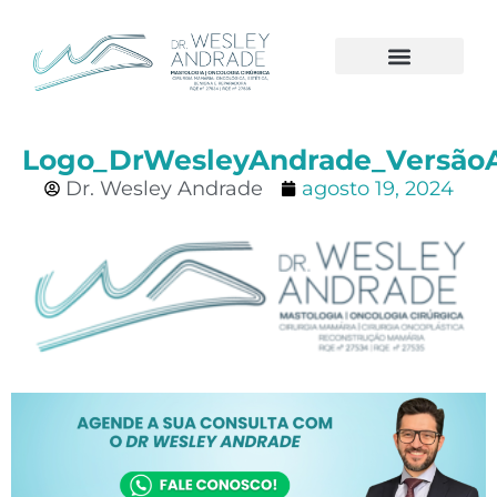
CÂNCER DE MAMA
Logo_DrWesleyAndrade_VersãoA
Dr. Wesley Andrade
agosto 19, 2024