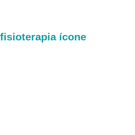
Ir
para
o
conteúdo
fisioterapia ícone