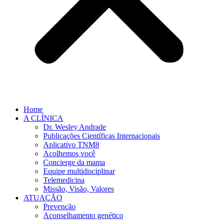
Home
A CLÍNICA
Dr. Wesley Andrade
Publicações Científicas Internacionais
Aplicativo TNM8
Acolhemos você
Concierge da mama
Equipe multidisciplinar
Telemedicina
Missão, Visão, Valores
ATUAÇÃO
Prevenção
Aconselhamento genético