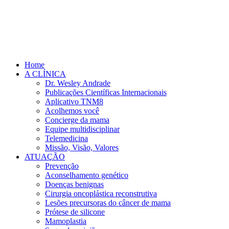
Home
A CLÍNICA
Dr. Wesley Andrade
Publicações Científicas Internacionais
Aplicativo TNM8
Acolhemos você
Concierge da mama
Equipe multidisciplinar
Telemedicina
Missão, Visão, Valores
ATUAÇÃO
Prevenção
Aconselhamento genético
Doenças benignas
Cirurgia oncoplástica reconstrutiva
Lesões precursoras do câncer de mama
Prótese de silicone
Mamoplastia