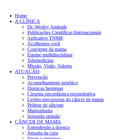
Ir
para
Home
o
A CLÍNICA
conteúdo
Dr. Wesley Andrade
Publicações Científicas Internacionais
Aplicativo TNM8
Acolhemos você
Concierge da mama
Equipe multidisciplinar
Telemedicina
Missão, Visão, Valores
ATUAÇÃO
Prevenção
Aconselhamento genético
Doenças benignas
Cirurgia oncoplástica reconstrutiva
Lesões precursoras do câncer de mama
Prótese de silicone
Mamoplastia
Segunda opinião
CÂNCER DE MAMA
Entendendo a doença
Jornada da cura
Sinais e sintomas