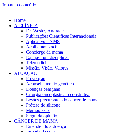
Ir para o conteúdo
Home
A CLÍNICA
Dr. Wesley Andrade
Publicações Científicas Internacionais
Aplicativo TNM8
Acolhemos você
Concierge da mama
Equipe multidisciplinar
Telemedicina
Missão, Visão, Valores
ATUAÇÃO
Prevenção
Aconselhamento genético
Doenças benignas
Cirurgia oncoplástica reconstrutiva
Lesões precursoras do câncer de mama
Prótese de silicone
Mamoplastia
Segunda opinião
CÂNCER DE MAMA
Entendendo a doença
Jornada da cura