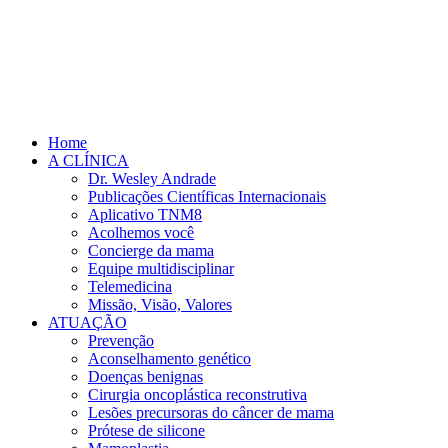
Home
A CLÍNICA
Dr. Wesley Andrade
Publicações Científicas Internacionais
Aplicativo TNM8
Acolhemos você
Concierge da mama
Equipe multidisciplinar
Telemedicina
Missão, Visão, Valores
ATUAÇÃO
Prevenção
Aconselhamento genético
Doenças benignas
Cirurgia oncoplástica reconstrutiva
Lesões precursoras do câncer de mama
Prótese de silicone