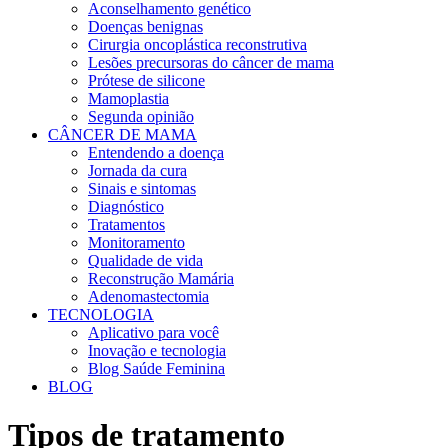
Aconselhamento genético
Doenças benignas
Cirurgia oncoplástica reconstrutiva
Lesões precursoras do câncer de mama
Prótese de silicone
Mamoplastia
Segunda opinião
CÂNCER DE MAMA
Entendendo a doença
Jornada da cura
Sinais e sintomas
Diagnóstico
Tratamentos
Monitoramento
Qualidade de vida
Reconstrução Mamária
Adenomastectomia
TECNOLOGIA
Aplicativo para você
Inovação e tecnologia
Blog Saúde Feminina
BLOG
Tipos de tratamento