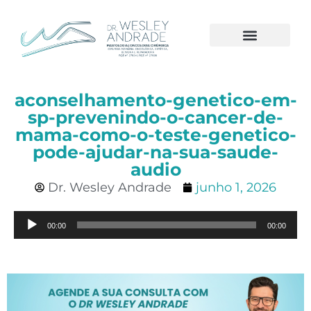
A CLÍNICA
CÂNCER DE MAMA
aconselhamento-genetico-em-
sp-prevenindo-o-cancer-de-
mama-como-o-teste-genetico-
pode-ajudar-na-sua-saude-
audio
Dr. Wesley Andrade
junho 1, 2026
Tocador
00:00
00:00
de
áudio