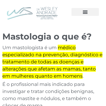
A CLÍNICA
CÂNCER DE MAMA
Mastologia o que é?
Um mastologista é um
médico
especializado na prevenção, diagnóstico e
tratamento de todas as doenças e
alterações que afetam as mamas, tanto
em mulheres quanto em homens
.
É o profissional mais indicado para
investigar e tratar condições benignas,
como mastite e nódulos, e também o
câncer de mama.